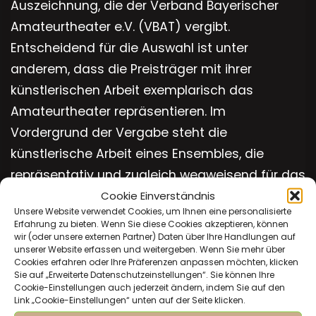
Auszeichnung, die der Verband Bayerischer
Amateurtheater e.V. (VBAT) vergibt.
Entscheidend für die Auswahl ist unter
anderem, dass die Preisträger mit ihrer
künstlerischen Arbeit exemplarisch das
Amateurtheater repräsentieren. Im
Vordergrund der Vergabe steht die
künstlerische Arbeit eines Ensembles, die
repräsentativ und zugleich wegweisend für das
Cookie Einverständnis
Amateurtheater ist. Ziel ist es, die Vielfalt des
Unsere Website verwendet Cookies, um Ihnen eine personalisierte
Amateurtheaters einer Öffentlichkeit
Erfahrung zu bieten. Wenn Sie diese Cookies akzeptieren, können
wir (oder unsere externen Partner) Daten über Ihre Handlungen auf
vorzustellen und über die künstlerische
unserer Website erfassen und weitergeben. Wenn Sie mehr über
Reflexion den gesellschaftlichen Diskurs
Cookies erfahren oder Ihre Präferenzen anpassen möchten, klicken
Sie auf „Erweiterte Datenschutzeinstellungen“. Sie können Ihre
anzuregen. Theatermacher und Publikum
Cookie-Einstellungen auch jederzeit ändern, indem Sie auf den
Link „Cookie-Einstellungen“ unten auf der Seite klicken.
können sich so über Inhalt und Form der