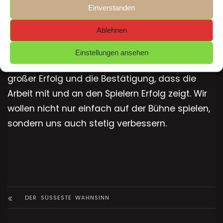
prämierten Arbeiten austauschen. Die
Einverstanden
Preisverleihung erfolgt anlässlich eines
Ablehnen
Festabends.
Einstellungen ansehen
Das ist für das Ensemble und den Verein ein
großer Erfolg und die Bestätigung, dass die
Arbeit mit und an den Spielern Erfolg zeigt. Wir
wollen nicht nur einfach auf der Bühne spielen,
sondern uns auch stetig verbessern.
DER SÜSSESTE WAHNSINN