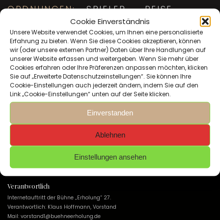
ORDNUNGEN:
SPIELER
REISE
LEHRGANG
EHRUNGEN
BEITRAG
Cookie Einverständnis
Unsere Website verwendet Cookies, um Ihnen eine personalisierte
Erfahrung zu bieten. Wenn Sie diese Cookies akzeptieren, können
wir (oder unsere externen Partner) Daten über Ihre Handlungen auf
MITGLIEDSANTRAG:
MITGLIEDSANTRAG
unserer Website erfassen und weitergeben. Wenn Sie mehr über
Cookies erfahren oder Ihre Präferenzen anpassen möchten, klicken
Sie auf „Erweiterte Datenschutzeinstellungen“. Sie können Ihre
Cookie-Einstellungen auch jederzeit ändern, indem Sie auf den
Link „Cookie-Einstellungen“ unten auf der Seite klicken.
Einverstanden
WILLKOMMEN
Ablehnen
ZURÜCK ZUM ANFANG DER SEITE
Einstellungen ansehen
Verantwortlich
Internetauftritt der Bühne „Erholung“ 27.
Verantwortlich: Klaus Hoffmann, Vorstand
Mail: vorstand1@buehneerholung.de