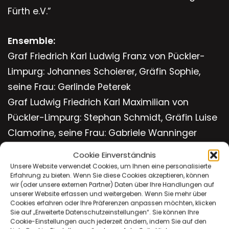
Fürth e.V.”
Ensemble:
Graf Friedrich Karl Ludwig Franz von Pückler-
Limpurg: Johannes Schoierer, Gräfin Sophie,
seine Frau: Gerlinde Peterek
Graf Ludwig Friedrich Karl Maximilian von
Pückler-Limpurg: Stephan Schmidt, Gräfin Luise
Clamorine, seine Frau: Gabriele Wanninger
Fürst Hermann Ludwig Heinrich von Pückler-
Cookie Einverständnis
Muskau: Gert Hessing
Unsere Website verwendet Cookies, um Ihnen eine personalisierte
Erfahrung zu bieten. Wenn Sie diese Cookies akzeptieren, können
Kammerdiener Paul Kammbauer: Stefan
wir (oder unsere externen Partner) Daten über Ihre Handlungen auf
Reichel, Wolfgang Frank,
unserer Website erfassen und weitergeben. Wenn Sie mehr über
Cookies erfahren oder Ihre Präferenzen anpassen möchten, klicken
Kammerzofe Babette Moll: Petra Nickoll
Sie auf „Erweiterte Datenschutzeinstellungen“. Sie können Ihre
Cookie-Einstellungen auch jederzeit ändern, indem Sie auf den
Kinder: Sophie Louise Caroline, Therese