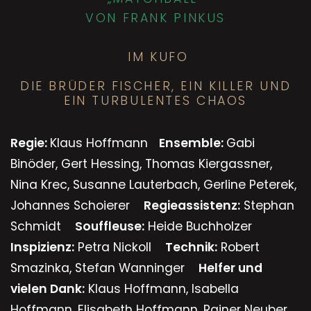
VON FRANK PINKUS
IM KUFO
DIE BRÜDER FISCHER, EIN KILLER UND
EIN TURBULENTES CHAOS
Regie:
Klaus Hoffmann
Ensemble:
Gabi
Binöder, Gert Hessing, Thomas Kiergassner,
Nina Krec, Susanne Lauterbach, Gerline Peterek,
Johannes Schoierer
Regieassistenz:
Stephan
Schmidt
Souffleuse:
Heide Buchholzer
Inspizienz:
Petra Nickoll
Technik:
Robert
Smazinka, Stefan Wanninger
Helfer und
vielen Dank:
Klaus Hoffmann, Isabella
Hoffmann, Elisabeth Hoffmann, Rainer Neuber