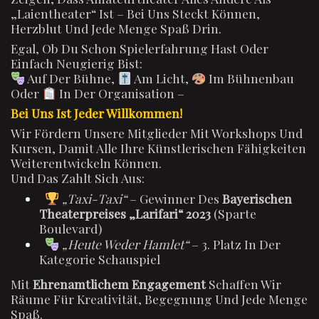
„Laientheater“ Ist – Bei Uns Steckt Können,
Herzblut Und Jede Menge Spaß Drin.
Egal, Ob Du Schon Spielerfahrung Hast Oder
Einfach Neugierig Bist:
Auf Der Bühne,
Am Licht,
Im Bühnenbau
Oder
In Der Organisation –
Bei Uns Ist Jeder Willkommen!
Wir Fördern Unsere Mitglieder Mit Workshops Und
Kursen, Damit Alle Ihre Künstlerischen Fähigkeiten
Weiterentwickeln Können.
Und Das Zahlt Sich Aus:
„Taxi-Taxi“
– Gewinner Des
Bayerischen
Theaterpreises „Larifari“ 2023
(Sparte
Boulevard)
„Heute Weder Hamlet“
– 3. Platz In Der
Kategorie Schauspiel
Mit
Ehrenamtlichem Engagement
Schaffen Wir
Räume Für Kreativität, Begegnung Und Jede Menge
Spaß.