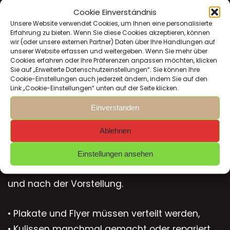
Cookie Einverständnis
Ausprobieren
Unsere Website verwendet Cookies, um Ihnen eine personalisierte
Erfahrung zu bieten. Wenn Sie diese Cookies akzeptieren, können
wir (oder unsere externen Partner) Daten über Ihre Handlungen auf
Du kannst gerne an einem unserer
unserer Website erfassen und weitergeben. Wenn Sie mehr über
Cookies erfahren oder Ihre Präferenzen anpassen möchten, klicken
Probenabende beim Hundert Wunder Theater
Sie auf „Erweiterte Datenschutzeinstellungen“. Sie können Ihre
oder beim Improtheater vorbeischauen und
Cookie-Einstellungen auch jederzeit ändern, indem Sie auf den
Link „Cookie-Einstellungen“ unten auf der Seite klicken.
Dich unverbindlich informieren.
Einverstanden
Mitmachen
Ablehnen
Theaterspielen ist Teamarbeit – Mitmachen
Einstellungen ansehen
kann man auf, vor oder hinter der Bühne, vor
und nach der Vorstellung.
• Plakate und Flyer müssen verteilt werden,
• Kulissen manchmal gemacht oder repariert