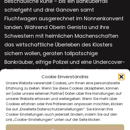
beschauliche Ruhe – bis ein Banküberfall
schiefgeht und drei Ganoven samt
Fluchtwagen ausgerechnet im Nonnenkonvent
landen. Während Oberin Genista und ihre
Schwestern mit heimlichen Machenschaften
das wirtschaftliche Überleben des Klosters
sichern wollen, geraten tollpatschige
Bankräuber, eifrige Polizei und eine Undercover-
Ermittlerin mit falscher Identität aneinander.
Cookie Einverständnis
Unsere Website verwendet Cookies, um Ihnen eine personalisierte
Missverständnisse, Wortspiele und absurde
Erfahrung zu bieten. Wenn Sie diese Cookies akzeptieren, können
wir (oder unsere externen Partner) Daten über Ihre Handlungen auf
Verwechslungen überschlagen sich, wenn
unserer Website erfassen und weitergeben. Wenn Sie mehr über
Cookies erfahren oder Ihre Präferenzen anpassen möchten, klicken
Dachdecker keine Dächer decken, Nonnen
Sie auf „Erweiterte Datenschutzeinstellungen“. Sie können Ihre
plötzlich als Profi-Gangster gelten und alle
Cookie-Einstellungen auch jederzeit ändern, indem Sie auf den
Link „Cookie-Einstellungen“ unten auf der Seite klicken.
verzweifelt versuchen, Geld, Glauben und Moral