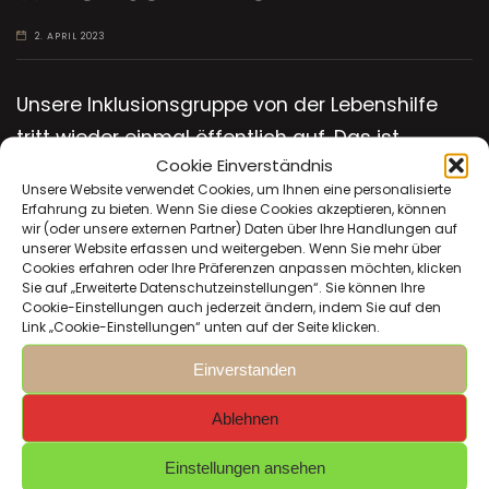
2. APRIL 2023
Unsere Inklusionsgruppe von der Lebenshilfe
tritt wieder einmal öffentlich auf. Das ist
Cookie Einverständnis
jedesmal ein Highlight bei den Jugendlichen.
Unsere Website verwendet Cookies, um Ihnen eine personalisierte
Erfahrung zu bieten. Wenn Sie diese Cookies akzeptieren, können
wir (oder unsere externen Partner) Daten über Ihre Handlungen auf
Am 6. Mai 23, um ca. 14.20 bis 14.40 Uhr zeigt die
unserer Website erfassen und weitergeben. Wenn Sie mehr über
Gruppe ihr Können. Kommt doch hin und
Cookies erfahren oder Ihre Präferenzen anpassen möchten, klicken
Sie auf „Erweiterte Datenschutzeinstellungen“. Sie können Ihre
unterstützt die Gruppe, sie haben es verdient
Cookie-Einstellungen auch jederzeit ändern, indem Sie auf den
Link „Cookie-Einstellungen“ unten auf der Seite klicken.
und wären glücklich darüber.
Einverstanden
Ablehnen
Einstellungen ansehen