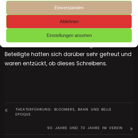
Einverstanden
Ablehnen
Unser Oberbürgermeister hat es wieder einmal
geschafft, unsere Vorstellung in seinem
Einstellungen ansehen
übervollen Kalender unterzubringen. Alle
Beteiligte hatten sich darüber sehr gefreut und
waren entzückt, ob dieses Schreibens.
THEATERFÜHRUNG: BLOOMERS, BAHN UND BELLE
EPOQUE.
90 JAHRE UND 70 JAHRE IM VEREIN